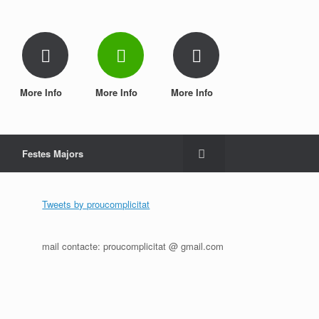
More Info
More Info
More Info
Festes Majors
Tweets by proucomplicitat
mail contacte: proucomplicitat @ gmail.com