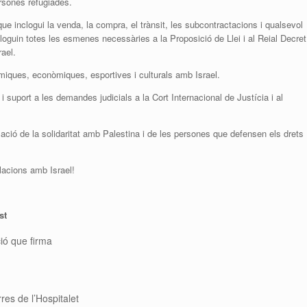
ersones refugiades.
que inclogui la venda, la compra, el trànsit, les subcontractacions i qualsevol
loguin totes les esmenes necessàries a la Proposició de Llei i al Reial Decret
ael.
miques, econòmiques, esportives i culturals amb Israel.
 i suport a les demandes judicials a la Cort Internacional de Justícia i al
tzació de la solidaritat amb Palestina i de les persones que defensen els drets
lacions amb Israel!
st
ió que firma
res de l’Hospitalet