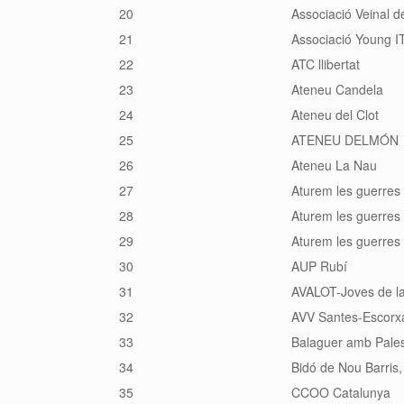
20
Associació Veinal d
21
Associació Young IT
22
ATC llibertat
23
Ateneu Candela
24
Ateneu del Clot
25
ATENEU DELMÓN
26
Ateneu La Nau
27
Aturem les guerres
28
Aturem les guerres
29
Aturem les guerres
30
AUP Rubí
31
AVALOT-Joves de l
32
AVV Santes-Escorx
33
Balaguer amb Pales
34
Bidó de Nou Barris, 
35
CCOO Catalunya