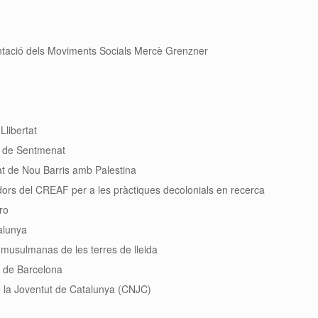
tació dels Moviments Socials Mercè Grenzner
Llibertat
a de Sentmenat
at de Nou Barris amb Palestina
ors del CREAF per a les pràctiques decolonials en recerca
ro
alunya
musulmanas de les terres de lleida
t de Barcelona
e la Joventut de Catalunya (CNJC)