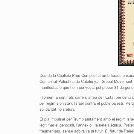
Des de la Coalició Prou Complicitat amb Israel, enxa
Comunitat Palestina de Catalunya i Global Movement to
manifestació que hem convocat pel proper 31 de gene
«Tornem a sortir als carrers arreu de l’Estat per denunc
pel règim sionista d’Israel contra el poble palestí. Per
solidaritat no s’atura.
El pla impulsat per Trump juntament amb el règim israe
legitimar el genocidi, l’annexió i la neteja ètnica. Pre
fragmentats, sense sobirania ni futur. El futur de Pale