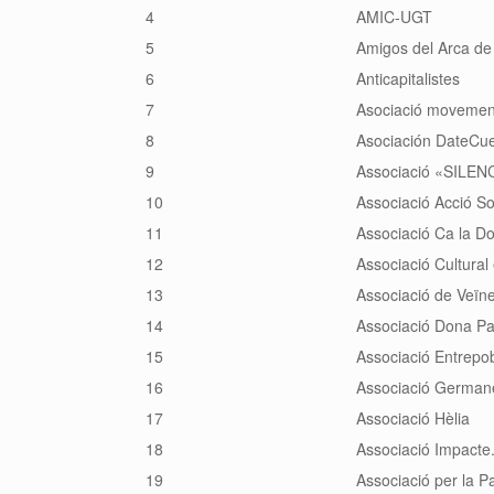
4
AMIC-UGT
5
Amigos del Arca de
6
Anticapitalistes
7
Asociació movemen
8
Asociación DateCu
9
Associació «SILENC
10
Associació Acció So
11
Associació Ca la D
12
Associació Cultural 
13
Associació de Veïne
14
Associació Dona P
15
Associació Entrepo
16
Associació German
17
Associació Hèlia
18
Associació Impacte
19
Associació per la P