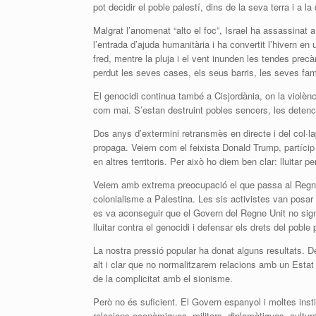
pot decidir el poble palestí, dins de la seva terra i a la
Malgrat l’anomenat “alto el foc”, Israel ha assassinat
l’entrada d’ajuda humanitària i ha convertit l’hivern e
fred, mentre la pluja i el vent inunden les tendes pre
perdut les seves cases, els seus barris, les seves fam
El genocidi continua també a Cisjordània, on la violènci
com mai. S’estan destruint pobles sencers, les detencio
Dos anys d’extermini retransmès en directe i del col·l
propaga. Veiem com el feixista Donald Trump, partícip 
en altres territoris. Per això ho diem ben clar: lluitar per
Veiem amb extrema preocupació el que passa al Regne Un
colonialisme a Palestina. Les sis activistes van posar 
es va aconseguir que el Govern del Regne Unit no signé
lluitar contra el genocidi i defensar els drets del poble 
La nostra pressió popular ha donat alguns resultats. Des
alt i clar que no normalitzarem relacions amb un Estat 
de la complicitat amb el sionisme.
Però no és suficient. El Govern espanyol i moltes ins
relacions econòmiques, militars, diplomàtiques, cultu