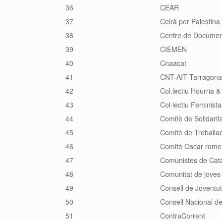
36
CEAR
37
Celrà per Palestina
38
Centre de Documen
39
CIEMEN
40
Cnaacat
41
CNT-AIT Tarragona
42
Col.lectiu Hourria & 
43
Col·lectiu Feminist
44
Comitè de Solidarit
45
Comitè de Treballad
46
Comitè Oscar rome
47
Comunistes de Cat
48
Comunitat de joves 
49
Consell de Joventu
50
Consell Nacional d
51
ContraCorrent