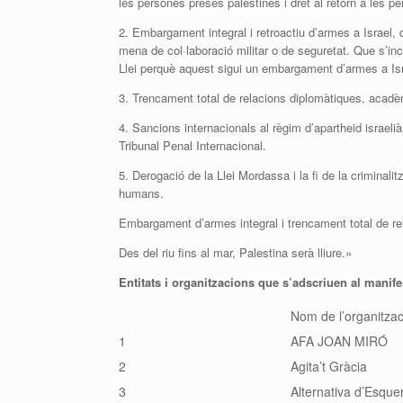
les persones preses palestines i dret al retorn a les p
2. Embargament integral i retroactiu d’armes a Israel, 
mena de col·laboració militar o de seguretat. Que s’inc
Llei perquè aquest sigui un embargament d’armes a Isr
3. Trencament total de relacions diplomàtiques, acadè
4. Sancions internacionals al règim d’apartheid israelià
Tribunal Penal Internacional.
5. Derogació de la Llei Mordassa i la fi de la criminali
humans.
Embargament d’armes integral i trencament total de re
Des del riu fins al mar, Palestina serà lliure.»
Entitats i organitzacions que s’adscriuen al manife
Nom de l’organitzac
1
AFA JOAN MIRÓ
2
Agita’t Gràcia
3
Alternativa d’Esquer