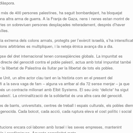
 diàspora.
 a més de 400 persones palestines, ha seguit bombardejant, ha bloquejat
n una altra arma de guerra. A la Franja de Gaza, nens i nenes estan morint de
càries on sobreviuen persones desplaçades reiteradament, després d’haver
ílies.
a extrema dels colons armats, protegits per l’exèrcit israelià, s’ha intensifica
ns arbitràries es multipliquen, i la neteja ètnica avança dia a dia.
apse del dret internacional tenen conseqüències globals. La impunitat es
directe del genocidi contra el poble palestí, actua amb total impunitat també
 la llibertat de Palestina és lluitar per la llibertat de tots els pobles.
it, un altre actor clau tant en la història com en el present del
fi a la seva vaga de fam – alguna va arribar al dia 72 sense menjar – ja que
s un contracte milionari amb Elbit Systems. El seu únic “delicte” ha sigut
palestí. La criminalització de la solidaritat és una altra cara del genocidi.
 de barris, universitats, centres de treball i espais culturals, els pobles die
genocida. Cada boicot, cada acció, cada ruptura eleva el cost polític i social
titucions encara col·laboren amb Israel i les seves empreses, mantenint
rals i acadèmiques. Aquesta complicitat mata.