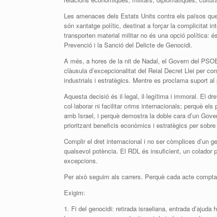
Les amenaces dels Estats Units contra els països que 
són xantatge polític, destinat a forçar la complicitat 
transporten material militar no és una opció política: é
Prevenció i la Sanció del Delicte de Genocidi.
A més, a hores de la nit de Nadal, el Govern del PSOE-
clàusula d’excepcionalitat del Reial Decret Llei per co
industrials i estratègics. Mentre es proclama suport al 
Aquesta decisió és il·legal, il·legítima i immoral. El dr
col·laborar ni facilitar crims internacionals; perquè el
amb Israel, i perquè demostra la doble cara d’un Gove
prioritzant beneficis econòmics i estratègics per sobre 
Complir el dret internacional i no ser còmplices d’un
qualsevol potència. El RDL és insuficient, un colador pl
excepcions.
Per això seguim als carrers. Perquè cada acte compta
Exigim:
1. Fi del genocidi: retirada israeliana, entrada d’ajuda