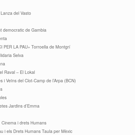
 Lanza del Vasto
t democratic de Gambia
enta
I PER LA PAU» Torroella de Montgrí
lidaria Selva
ona
el Raval – El Lokal
s i Veïns del Clot-Camp de l’Arpa (BCN)
as
bles
etes Jardins d’Emma
. Cinema i drets Humans
au i els Drets Humans Taula per Mèxic