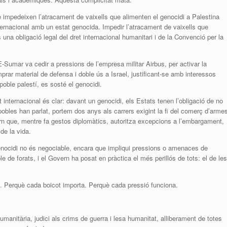
impedeixen l’atracament de vaixells que alimenten el genocidi a Palestina
internacional amb un estat genocida. Impedir l’atracament de vaixells que
s una obligació legal del dret internacional humanitari i de la Convenció per la
Sumar va cedir a pressions de l’empresa militar Airbus, per activar la
mprar material de defensa i doble ús a Israel, justificant-se amb interessos
poble palestí, es sosté el genocidi.
et internacional és clar: davant un genocidi, els Estats tenen l’obligació de no
s pobles han parlat, portem dos anys als carrers exigint la fi del comerç d’arme
rn que, mentre fa gestos diplomàtics, autoritza excepcions a l’embargament,
de la vida.
 genocidi no és negociable, encara que impliqui pressions o amenaces de
e de forats, i el Govern ha posat en pràctica el més perillós de tots: el de les
. Perquè cada boicot importa. Perquè cada pressió funciona.
 humanitària, judici als crims de guerra i lesa humanitat, alliberament de totes