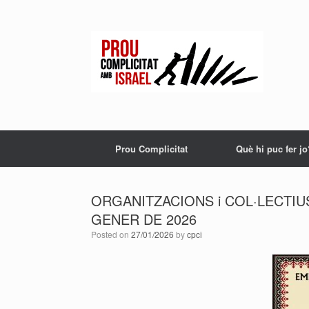
Skip
to
content
Prou Complicitat
Què hi puc fer jo
ORGANITZACIONS i COL·LECTIU
GENER DE 2026
Posted on
27/01/2026
by
cpci