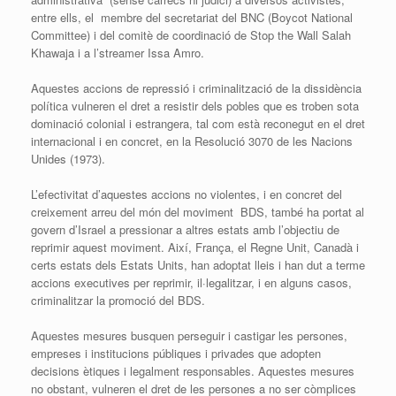
entre ells, el membre del secretariat del BNC (Boycot National
Committee) i del comitè de coordinació de Stop the Wall Salah
Khawaja i a l’streamer Issa Amro.
Aquestes accions de repressió i criminalització de la dissidència
política vulneren el dret a resistir dels pobles que es troben sota
dominació colonial i estrangera, tal com està reconegut en el dret
internacional i en concret, en la Resolució 3070 de les Nacions
Unides (1973).
L’efectivitat d’aquestes accions no violentes, i en concret del
creixement arreu del món del moviment BDS, també ha portat al
govern d’Israel a pressionar a altres estats amb l’objectiu de
reprimir aquest moviment. Així, França, el Regne Unit, Canadà i
certs estats dels Estats Units, han adoptat lleis i han dut a terme
accions executives per reprimir, il·legalitzar, i en alguns casos,
criminalitzar la promoció del BDS.
Aquestes mesures busquen perseguir i castigar les persones,
empreses i institucions públiques i privades que adopten
decisions ètiques i legalment responsables. Aquestes mesures
no obstant, vulneren el dret de les persones a no ser còmplices