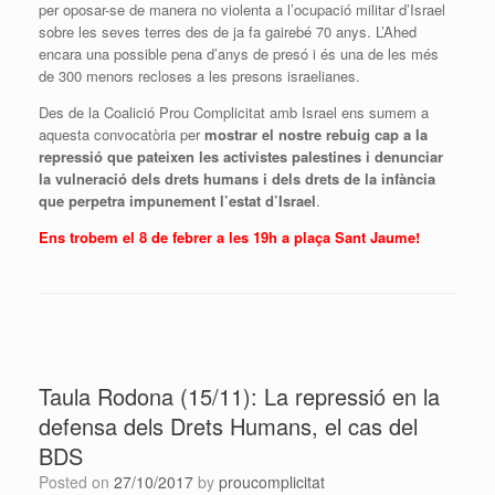
per oposar-se de manera no violenta a l’ocupació militar d’Israel
sobre les seves terres des de ja fa gairebé 70 anys. L’Ahed
encara una possible pena d’anys de presó i és una de les més
de 300 menors recloses a les presons israelianes.
Des de la Coalició Prou Complicitat amb Israel ens sumem a
aquesta convocatòria per
mostrar el nostre rebuig cap a la
repressió que pateixen les activistes palestines i denunciar
la vulneració dels drets humans i dels drets de la infància
que perpetra impunement l’estat d’Israel
.
Ens trobem el 8 de febrer a les 19h a plaça Sant Jaume!
Taula Rodona (15/11): La repressió en la
defensa dels Drets Humans, el cas del
BDS
Posted on
27/10/2017
by
proucomplicitat