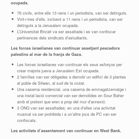
ocupada.
76 civils, entre ells 13 nens i un periodista, van ser detinguts.
Vint-i-tres d’ells, incloent a 11 nens i un periodista, van ser
detinguts a la Jerusalem ocupada.
L’Universitat Birzait va ser assaltada i es van confiscar
pertinences dels sindicats d’estudiants.
Les forces israelianes van continuar assetjant pescadors
palestins al mar de la franja de Gaza.
Les forces israelianes van continuar els seus esforços per
crear majoria jueva a Jerusalem Est ocupada.
2 famílies van ser obligades a demolir un edifici de 3 plantes
al poble de Silwan, al sud de la ciutat.
Una caserna residencial, una caserna de emmagatzematge i
una instal·lació comercial van ser demolides en Sour Baher
amb el pretext que eren a prop del mur d’annexió.
3 ONG van ser assaltades; en una d’elles una activitat
musical va ser prohibida i a un’altre jocs de PC van ser
confiscats.
Les activitats d’assentament van continuar en West Bank.