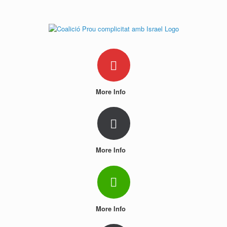
Skip
to
content
More Info
More Info
More Info