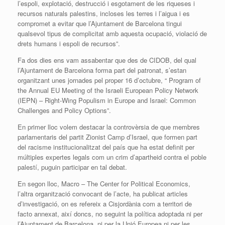
l’espoli, explotació, destrucció i esgotament de les riqueses i
recursos naturals palestins, incloses les terres i l’aigua i es
compromet a evitar que l’Ajuntament de Barcelona tingui
qualsevol tipus de complicitat amb aquesta ocupació, violació de
drets humans i espoli de recursos”.
Fa dos dies ens vam assabentar que des de CIDOB, del qual
l’Ajuntament de Barcelona forma part del patronat, s’estan
organitzant unes jornades pel proper 16 d’octubre, “ Program of
the Annual EU Meeting of the Israeli European Policy Network
(IEPN) – Right-Wing Populism in Europe and Israel: Common
Challenges and Policy Options”.
En primer lloc volem destacar la controvèrsia de que membres
parlamentaris del partit Zionist Camp d’Israel, que formen part
del racisme institucionalitzat del país que ha estat definit per
múltiples expertes legals com un crim d’apartheid contra el poble
palestí, puguin participar en tal debat.
En segon lloc, Macro – The Center for Political Economics,
l’altra organització convocant de l’acte, ha publicat articles
d’investigació, on es refereix a Cisjordània com a territori de
facto annexat, així doncs, no seguint la política adoptada ni per
l’Ajuntament de Barcelona, ni per la Unió Europea ni per les