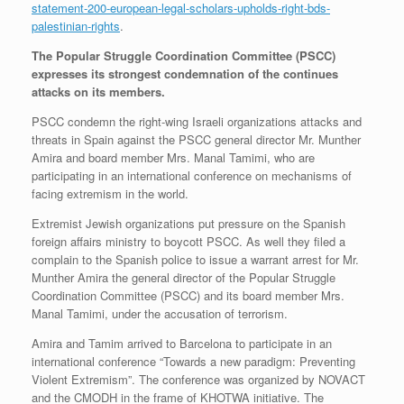
statement-200-european-legal-scholars-upholds-right-bds-
palestinian-rights
.
The Popular Struggle Coordination Committee (PSCC)
expresses its strongest condemnation of the continues
attacks on its members.
PSCC condemn the right-wing Israeli organizations attacks and
threats in Spain against the PSCC general director Mr. Munther
Amira and board member Mrs. Manal Tamimi, who are
participating in an international conference on mechanisms of
facing extremism in the world.
Extremist Jewish organizations put pressure on the Spanish
foreign affairs ministry to boycott PSCC. As well they filed a
complain to the Spanish police to issue a warrant arrest for Mr.
Munther Amira the general director of the Popular Struggle
Coordination Committee (PSCC) and its board member Mrs.
Manal Tamimi, under the accusation of terrorism.
Amira and Tamim arrived to Barcelona to participate in an
international conference “Towards a new paradigm: Preventing
Violent Extremism”. The conference was organized by NOVACT
and the CMODH in the frame of KHOTWA initiative. The