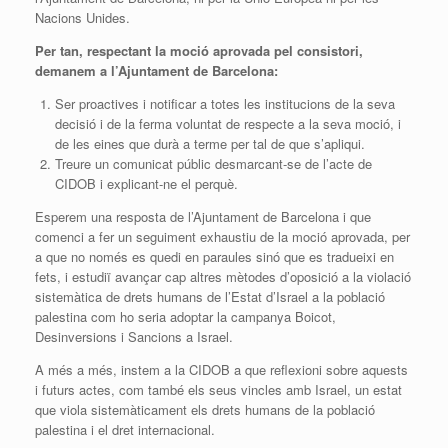
Nacions Unides.
Per tan, respectant la moció aprovada pel consistori,
demanem a l’Ajuntament de Barcelona:
Ser proactives i notificar a totes les institucions de la seva
decisió i de la ferma voluntat de respecte a la seva moció, i
de les eines que durà a terme per tal de que s’apliqui.
Treure un comunicat públic desmarcant-se de l’acte de
CIDOB i explicant-ne el perquè.
Esperem una resposta de l’Ajuntament de Barcelona i que
comenci a fer un seguiment exhaustiu de la moció aprovada, per
a que no només es quedi en paraules sinó que es tradueixi en
fets, i estudiï avançar cap altres mètodes d’oposició a la violació
sistemàtica de drets humans de l’Estat d’Israel a la població
palestina com ho seria adoptar la campanya Boicot,
Desinversions i Sancions a Israel.
A més a més, instem a la CIDOB a que reflexioni sobre aquests
i futurs actes, com també els seus vincles amb Israel, un estat
que viola sistemàticament els drets humans de la població
palestina i el dret internacional.