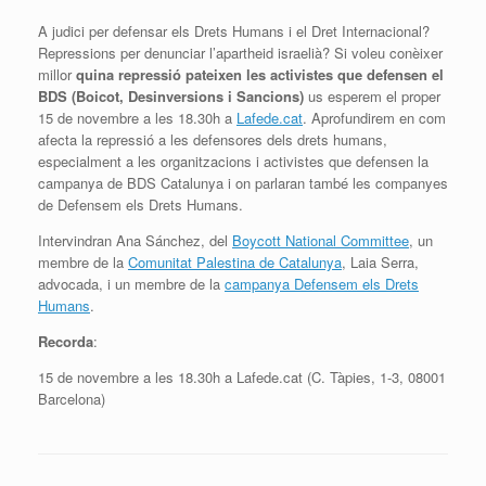
A judici per defensar els Drets Humans i el Dret Internacional?
Repressions per denunciar l’apartheid israelià? Si voleu conèixer
millor
quina repressió pateixen les activistes que defensen el
BDS (Boicot, Desinversions i Sancions)
us esperem el proper
15 de novembre a les 18.30h a
Lafede.cat
. Aprofundirem en com
afecta la repressió a les defensores dels drets humans,
especialment a les organitzacions i activistes que defensen la
campanya de BDS Catalunya i on parlaran també les companyes
de Defensem els Drets Humans.
Intervindran Ana Sánchez, del
Boycott National Committee
, un
membre de la
Comunitat Palestina de Catalunya
, Laia Serra,
advocada, i un membre de la
campanya Defensem els Drets
Humans
.
Recorda
:
15 de novembre a les 18.30h a Lafede.cat (C. Tàpies, 1-3, 08001
Barcelona)