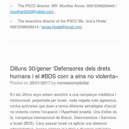
– The PSCC director: MR. Munther Amira: 00972599260445 /
munther2003@yahoo.com
,
– The executive director of the PSCC Ms. Isra’a Hinde:
00972598536214 /
esraa.hinde@gmail.com
Dilluns 30/gener ‘Defensores dels drets
humans i el #BDS com a eina no violenta»
Posted on
25/01/2017
by
nomescomplicitat
En els últims anys estem assistint a una campanya mediàtica i
institucional, perpetrada per Israel, cada vegada més agressiva,
contra activistes que duen a terme diferents estratègies d’acció
no violenta contra l’ocupació i l’Apartheid israelià. Una d’elles és
la campanya internacional de Boicot, Desinversions i Sancions
a Israel (BDS). L’any passat Israel va aplicar una detenció
administrativa (sense càrrecs ni judici) a diversos activistes,