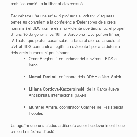
amb l’ocupació i a la llibertat d’expressió.
Per debatre i fer una reflexió profunda al voltant d’aquests
temes us convidem a la conferència ‘Defensores dels drets
humans i el BDS com a eina no violenta que tindrà lloc el proper
dilluns 30 de gener a les 19h a Barcelona (Lloc per confirmar)
A l’acte, que pretén posar sobre la taula el dret de la societat
civil al BDS com a eina legítima noviolenta i per a la defensa
dels drets humans hi participaran:
Omar Barghouti, cofundador del moviment BDS a
Israel
Mamal Tamimi,
defensora dels DDHH a Nabi Saleh
Liliana Cordova-Kaczerginski
, de la Xarxa Jueva
Antisionista Internacional (IJAN)
Munther Amira
, coordinador Comitès de Resistència
Popular.
Us agraïm que ens ajudeu a difondre aquest esdeveniment i que
en feu la màxima difusió