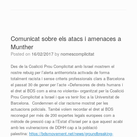
Comunicat sobre els atacs i amenaces a
Munther
Posted on
16/02/2017
by
nomescomplicitat
Des de la Coalició Prou Complicitat amb Israel mostrem el
nostre rebuig per l’alerta antiterrorista activada de forma
totalment racista i sense criteris professionals clars a Barcelona
el passat 30 de gener per l’acte «Defensores de drets humans i
el dret al BDS com a eina no violenta» organitzat per la Coalició
Prou Complicitat a Israel i que va tenir lloc a la Universitat de
Barcelona. Condemnen el clar racisme mostrat per les
actuacions policials. També volem recordar el dret al BDS
reconegut per més de 200 expertes legals europees com a
mètode de pressió cap a l’Estat d’Israel per a que aquest acabi
amb les vulneracions de DDHH cap a la població
palestina:
https://bdsmovement.net/news/groundbreaking-