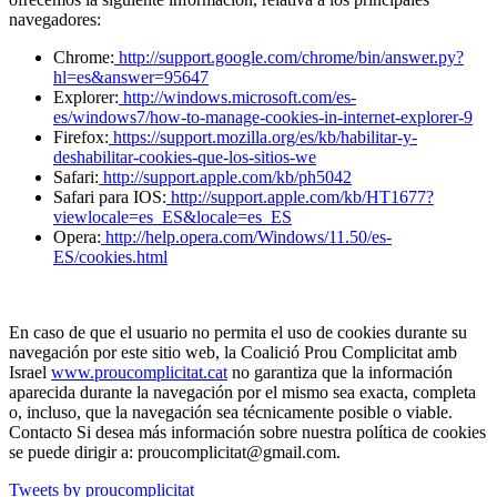
navegadores:
Chrome:
http://support.google.com/chrome/bin/answer.py?
hl=es&answer=95647
Explorer:
http://windows.microsoft.com/es-
es/windows7/how-to-manage-cookies-in-internet-explorer-9
Firefox:
https://support.mozilla.org/es/kb/habilitar-y-
deshabilitar-cookies-que-los-sitios-we
Safari:
http://support.apple.com/kb/ph5042
Safari para IOS:
http://support.apple.com/kb/HT1677?
viewlocale=es_ES&locale=es_ES
Opera:
http://help.opera.com/Windows/11.50/es-
ES/cookies.html
En caso de que el usuario no permita el uso de cookies durante su
navegación por este sitio web, la Coalició Prou Complicitat amb
Israel
www.proucomplicitat.cat
no garantiza que la información
aparecida durante la navegación por el mismo sea exacta, completa
o, incluso, que la navegación sea técnicamente posible o viable.
Contacto Si desea más información sobre nuestra política de cookies
se puede dirigir a: proucomplicitat@gmail.com.
Tweets by proucomplicitat