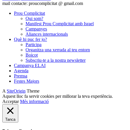
mail contacte: proucomplicitat @ gmail.com
Prou Complicitat
Qui som?
Manifest Prou Complicitat amb Israel
Campanyes
Aliances internacionals
Què hi puc fer jo?
Participa
Organitza una xerrada al teu entorn
Boicot
Subscriu-te a la nostra newsletter
Campanya ELAI
Agenda
Premsa
Festes Majors
A
SiteOrigin
Theme
Aquest lloc fa servir cookies per millorar la teva experiència.
Acceptar
Més informació
Tanca