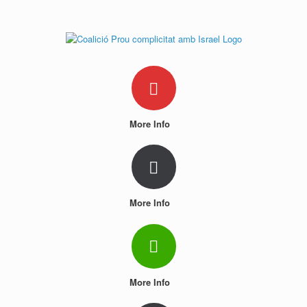
Skip
to
content
More Info
More Info
More Info