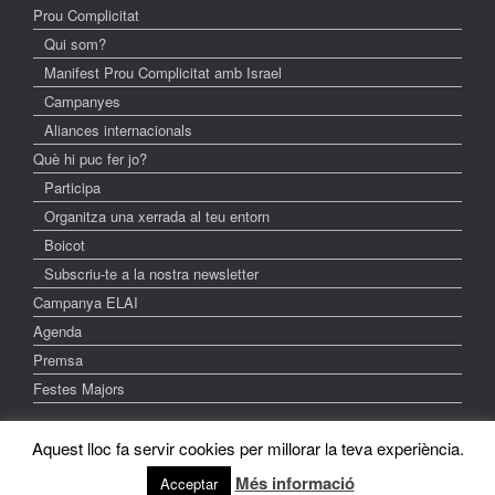
Prou Complicitat
Qui som?
Manifest Prou Complicitat amb Israel
Campanyes
Aliances internacionals
Què hi puc fer jo?
Participa
Organitza una xerrada al teu entorn
Boicot
Subscriu-te a la nostra newsletter
Campanya ELAI
Agenda
Premsa
Festes Majors
Aquest lloc fa servir cookies per millorar la teva experiència.
A
SiteOrigin
Theme
Més informació
Acceptar