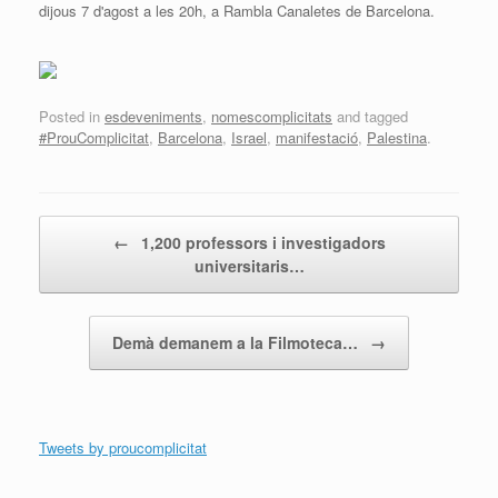
dijous 7 d'agost a les 20h, a Rambla Canaletes de Barcelona.
Posted in
esdeveniments
,
nomescomplicitats
and tagged
#ProuComplicitat
,
Barcelona
,
Israel
,
manifestació
,
Palestina
.
Post navigation
←
1,200 professors i investigadors
universitaris…
Demà demanem a la Filmoteca…
→
Tweets by proucomplicitat