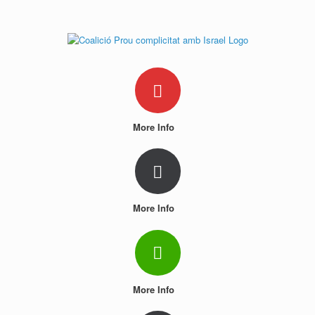
Skip
to
content
More Info
More Info
More Info