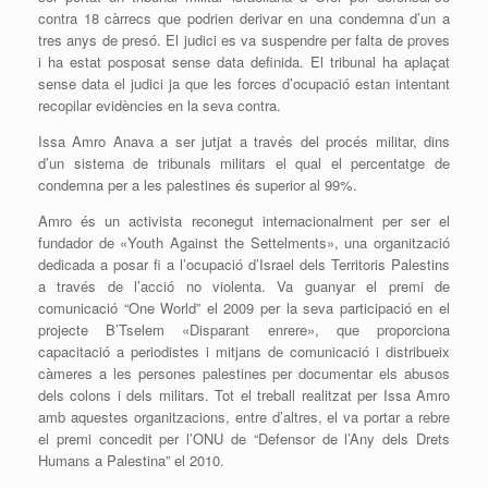
contra 18 càrrecs que podrien derivar en una condemna d’un a
tres anys de presó. El judici es va suspendre per falta de proves
i ha estat posposat sense data definida. El tribunal ha aplaçat
sense data el judici ja que les forces d’ocupació estan intentant
recopilar evidències en la seva contra.
Issa Amro Anava a ser jutjat a través del procés militar, dins
d’un sistema de tribunals militars el qual el percentatge de
condemna per a les palestines és superior al 99%.
Amro és un activista reconegut internacionalment per ser el
fundador de «Youth Against the Settelments», una organització
dedicada a posar fi a l’ocupació d’Israel dels Territoris Palestins
a través de l’acció no violenta. Va guanyar el premi de
comunicació “One World” el 2009 per la seva participació en el
projecte B’Tselem «Disparant enrere», que proporciona
capacitació a periodistes i mitjans de comunicació i distribueix
càmeres a les persones palestines per documentar els abusos
dels colons i dels militars. Tot el treball realitzat per Issa Amro
amb aquestes organitzacions, entre d’altres, el va portar a rebre
el premi concedit per l’ONU de “Defensor de l’Any dels Drets
Humans a Palestina” el 2010.