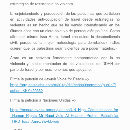
estrategias de resistencia no violenta.
El enjuiciamiento y persecución de las palestinas que participan
en actividades anti-ocupación de Israel desde estrategias no
violentas es un hecho que se ha venido intensificando en los
últimos años con un claro objetivo de persecución política. Como
afirma el mismo Issa Amro, Israel «no quiere la desobediencia
civil, porque es la mejor metodología para derrotarlos» «Ellos
quieren que los palestinos sean violentos para poder matarlos.»
Amro es un activista firmemente comprometido con la no
violencia y la documentación de las violaciones de DDHH por
parte de Israel y por eso, tenemos que apoyarle.
Firma la petición de Jewish Voice for Peace –>
https://org.salsalabs.com/o/301/p/dia/action3/common/public/?
action_KEY=20380
Firma la petición a Naciones Unidas –>
https://secure.avaaz.org/en/petition/UN_High_Commissioner_for
_Human_Rights_Mr_Raed_Zeid_Al_Hussein_Protect_Palestinian
_HRD_Issa_Amro/?wvbbweb