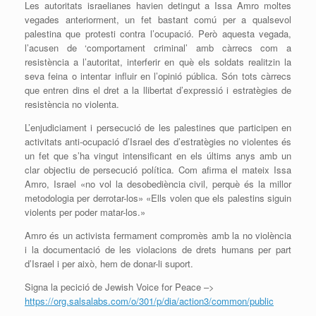
Les autoritats israelianes havien detingut a Issa Amro moltes
vegades anteriorment, un fet bastant comú per a qualsevol
palestina que protesti contra l’ocupació. Però aquesta vegada,
l’acusen de ‘comportament criminal’ amb càrrecs com a
resistència a l’autoritat, interferir en què els soldats realitzin la
seva feina o intentar influir en l’opinió pública. Són tots càrrecs
que entren dins el dret a la llibertat d’expressió i estratègies de
resistència no violenta.
L’enjudiciament i persecució de les palestines que participen en
activitats anti-ocupació d’Israel des d’estratègies no violentes és
un fet que s’ha vingut intensificant en els últims anys amb un
clar objectiu de persecució política. Com afirma el mateix Issa
Amro, Israel «no vol la desobediència civil, perquè és la millor
metodologia per derrotar-los» «Ells volen que els palestins siguin
violents per poder matar-los.»
Amro és un activista fermament compromès amb la no violència
i la documentació de les violacions de drets humans per part
d’Israel i per això, hem de donar-li suport.
Signa la pecició de Jewish Voice for Peace –>
https://org.salsalabs.com/o/301/p/dia/action3/common/public