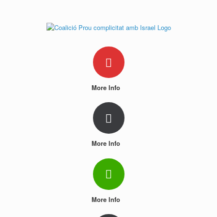
Skip
to
content
More Info
More Info
More Info