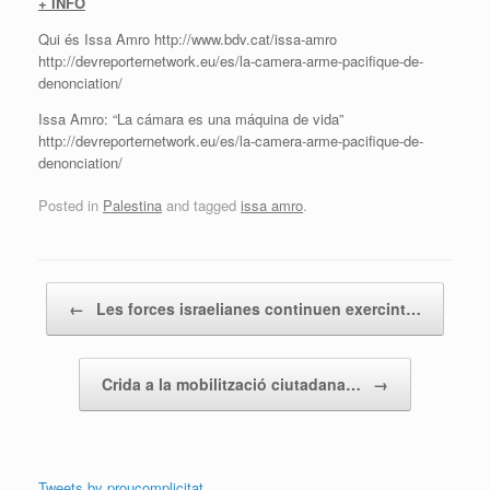
+ INFO
Qui és Issa Amro http://www.bdv.cat/issa-amro
http://devreporternetwork.eu/es/la-camera-arme-pacifique-de-
denonciation/
Issa Amro: “La cámara es una máquina de vida”
http://devreporternetwork.eu/es/la-camera-arme-pacifique-de-
denonciation/
Posted in
Palestina
and tagged
issa amro
.
Post navigation
←
Les forces israelianes continuen exercint…
Crida a la mobilització ciutadana…
→
Tweets by proucomplicitat