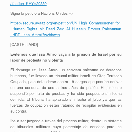
/?action_KEY=20380
Signa la petició a Nacions Unides –>
https://secure.avaaz.org/en/petition/UN_High_Commissioner_for
_Human_Rights_Mr_Raed_Zeid_Al_Hussein_Protect_Palestinian
_HRD_Issa_Amro/?wvbbweb
[CASTELLANO]
Evitemos que Issa Amro vaya a la prisión de Israel por su
labor de protesta no violenta
El domingo 25, Issa Amro, un activista palestino de derechos
humanos, fue llevado un tribunal militar israelí en Ofer, Territorio
Ocupado, para defenderse contra 18 cargos que podrían derivar
en una condena de uno a tres años de prisión. El juicio se
suspendió por falta de pruebas y ha sido pospuesto sin fecha
definida. El tribunal ha aplazado sin fecha el juico ya que las
fuerzas de ocupación están tratando de recopilar evidencias en
su contra.
Iba a ser juzgado a través del proceos militar, dentro un sistema
de tribunales militares cuyo porcentaje de condena para las