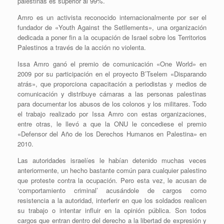
palestinas es superior al 99%.
Amro es un activista reconocido internacionalmente por ser el
fundador de «Youth Against the Setllements», una organización
dedicada a poner fin a la ocupación de Israel sobre los Territorios
Palestinos a través de la acción no violenta.
Issa Amro ganó el premio de comunicación «One World» en
2009 por su participación en el proyecto B’Tselem «Disparando
atrás», que proporciona capacitación a periodistas y medios de
comunicación y distribuye cámaras a las personas palestinas
para documentar los abusos de los colonos y los militares. Todo
el trabajo realizado por Issa Amro con estas organizaciones,
entre otras, le llevó a que la ONU le concediese el premio
«Defensor del Año de los Derechos Humanos en Palestina» en
2010.
Las autoridades israelíes le habían detenido muchas veces
anteriormente, un hecho bastante común para cualquier palestino
que proteste contra la ocupación. Pero esta vez, le acusan de
‘comportamiento criminal’ acusándole de cargos como
resistencia a la autoridad, interferir en que los soldados realicen
su trabajo o intentar influir en la opinión pública. Son todos
cargos que entran dentro del derecho a la libertad de expresión y