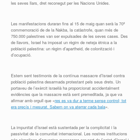
les seves llars, dret reconegut per les Nacions Unides.
Les manifestacions duraran fins al 15 de maig quan serà la 70º
commemoració de de la Nakba, la catàstrofe, quan més de
750.000 palestines van ser expulsades de les seves cases. Des
de llavors, Israel ha imposat un règim de neteja ètnica a la
població palestina: un règim d’apartheid, de colonització i
d’ocupació.
Estem sent testimonis de la contínua massacre d’Israel contra
població palestina desarmada protestant pels seus drets. Un
portaveu de l’exèrcit israelià ha proporcionat accidentalment
evidències que la massacre està sent premeditada, ja que va
afirmar amb orgull que «
res es va dur a terme sense control; tot
era precís i mesurat. Sabem on va aterrar cada bala
«.
La impunitat d’Israel està sustentada per la complicitat i la
passivitat de la comunitat internacional. Les nostres institucions
són còmplices d’aquestes massacres per part de l’estat d’Israel i