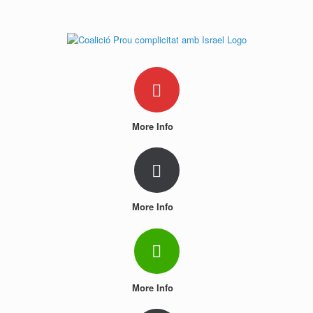
Skip
to
content
More Info
More Info
More Info