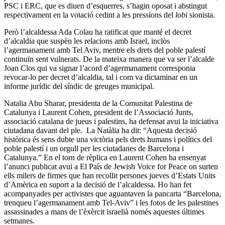
PSC i ERC, que es diuen d’esquerres, s’hagin oposat i abstingut
respectivament en la votació cedint a les pressions del
lobi
sionista.
Però l’alcaldessa Ada Colau ha ratificat que manté el decret
d’alcaldia que suspèn les relacions amb Israel, inclòs
l’agermanament amb Tel Aviv, mentre els drets del poble palestí
continuïn sent vulnerats. De la mateixa manera que va ser l’alcalde
Joan Clos qui va signar l’acord d’agermanament corresponia
revocar-lo per decret d’alcaldia, tal i com va dictaminar en un
informe jurídic del síndic de greuges municipal.
Natalia Abu Sharar, presidenta de la Comunitat Palestina de
Catalunya i Laurent Cohen, president de l’Associació Junts,
associació catalana de jueus i palestins, ha defensat avui la iniciativa
ciutadana davant del ple. La Natàlia ha dit: “Aquesta decisió
històrica és sens dubte una victòria pels drets humans i polítics del
poble palestí i un orgull per les ciutadanes de Barcelona i
Catalunya.” En el torn de rèplica en Laurent Cohen ha ensenyat
l’anunci publicat avui a El País de Jewish Voice for Peace on surten
ells milers de firmes que han recollit persones jueves d’Estats Units
d’Amèrica en suport a la decisió de l’alcaldessa. Ho han fet
acompanyades per activistes que aguantaven la pancarta “Barcelona,
trenqueu l’agermanament amb Tel-Aviv” i les fotos de les palestines
assassinades a mans de l’èxèrcit israelià només aquestes últimes
setmanes.