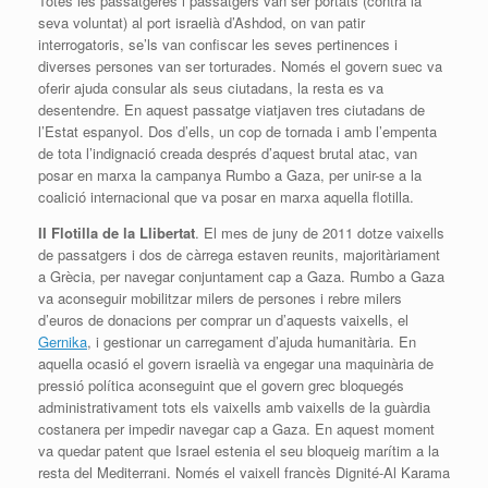
Totes les passatgeres i passatgers van ser portats (contra la
seva voluntat) al port israelià d’Ashdod, on van patir
interrogatoris, se’ls van confiscar les seves pertinences i
diverses persones van ser torturades. Només el govern suec va
oferir ajuda consular als seus ciutadans, la resta es va
desentendre. En aquest passatge viatjaven tres ciutadans de
l’Estat espanyol. Dos d’ells, un cop de tornada i amb l’empenta
de tota l’indignació creada després d’aquest brutal atac, van
posar en marxa la campanya Rumbo a Gaza, per unir-se a la
coalició internacional que va posar en marxa aquella flotilla.
II Flotilla de la Llibertat
. El mes de juny de 2011 dotze vaixells
de passatgers i dos de càrrega estaven reunits, majoritàriament
a Grècia, per navegar conjuntament cap a Gaza. Rumbo a Gaza
va aconseguir mobilitzar milers de persones i rebre milers
d’euros de donacions per comprar un d’aquests vaixells, el
Gernika
, i gestionar un carregament d’ajuda humanitària.
En
aquella ocasió el govern israelià va engegar una maquinària de
pressió política aconseguint que el govern grec bloquegés
administrativament tots els vaixells amb vaixells de la guàrdia
costanera per impedir navegar cap a Gaza.
En aquest moment
va quedar patent que Israel estenia el seu bloqueig marítim a la
resta del Mediterrani. Només el vaixell francès Dignité-Al Karama