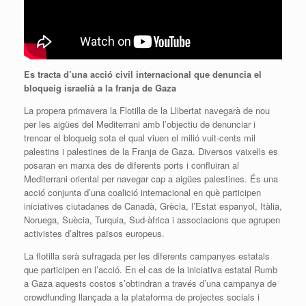
Es tracta d’una acció civil internacional que denuncia el
bloqueig israelià a la franja de Gaza
La propera primavera la Flotilla de la Llibertat navegarà de nou
per les aigües del Mediterrani amb l’objectiu de denunciar i
trencar el bloqueig sota el qual viuen el milió vuit-cents mil
palestins i palestines de la Franja de Gaza. Diversos vaixells es
posaran en marxa des de diferents ports i confluiran al
Mediterrani oriental per navegar cap a aigües palestines. És una
acció conjunta d’una coalició internacional en què participen
iniciatives ciutadanes de Canadà, Grècia, l’Estat espanyol, Itàlia,
Noruega, Suècia, Turquia, Sud-àfrica i associacions que agrupen
activistes d’altres països europeus.
La flotilla serà sufragada per les diferents campanyes estatals
que participen en l’acció. En el cas de la iniciativa estatal Rumb
a Gaza aquests costos s’obtindran a través d’una campanya de
crowdfunding llançada a la plataforma de projectes socials i