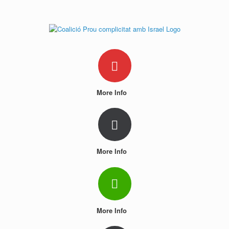
Skip
to
content
More Info
More Info
More Info