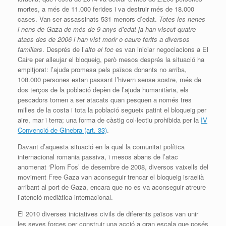
mortes, a més de 11.000 ferides i va destruir més de 18.000
cases. Van ser assassinats 531 menors d’edat.
Totes les nenes
i nens de Gaza de més de 9 anys d’edat ja han viscut quatre
atacs des de 2006 i han vist morir o caure ferits a diversos
familiars
. Després de l’
alto el foc
es van iniciar negociacions a El
Caire per alleujar el bloqueig, però mesos després la situació ha
empitjorat: l’ajuda promesa pels països donants no arriba,
108.000 persones estan passant l’hivern sense sostre, més de
dos terços de la població depèn de l’ajuda humanitària, els
pescadors tornen a ser atacats quan pesquen a només tres
milles de la costa i tota la població segueix patint el bloqueig per
aire, mar i terra; una forma de càstig col·lectiu prohibida per la
IV
Convenció de Ginebra (art. 33)
.
Davant d’aquesta situació en la qual la comunitat política
internacional romania passiva, i mesos abans de l’atac
anomenat ‘Plom Fos’ de desembre de 2008, diversos vaixells del
moviment Free Gaza van aconseguir trencar el bloqueig israelià
arribant al port de Gaza, encara que no es va aconseguir atreure
l’atenció mediàtica internacional.
El 2010 diverses iniciatives civils de diferents països van unir
les seves forces per construir una acció a gran escala que posés