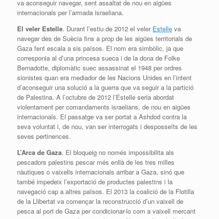
va aconseguir navegar, sent assaltat de nou en aigües
internacionals per l’armada israeliana.
El veler Estelle
. Durant l’estiu de 2012 el veler
Estelle
va
navegar des de Suècia fins a prop de les aigües territorials de
Gaza fent escala a sis països. El nom era simbòlic, ja que
corresponia al d’una princesa sueca i de la dona de Folke
Bernadotte, diplomàtic suec assassinat el 1948 per ordres
sionistes quan era mediador de les Nacions Unides en l’intent
d’aconseguir una solució a la guerra que va seguir a la partició
de Palestina. A l’octubre de 2012 l’Estelle seria abordat
violentament per comandaments israelians, de nou en aigües
internacionals. El passatge va ser portat a Ashdod contra la
seva voluntat i, de nou, van ser interrogats i desposseïts de les
seves pertinences.
L’Arca de Gaza
. El bloqueig no només impossibilita als
pescadors palestins pescar més enllà de les tres milles
nàutiques o vaixells internacionals arribar a Gaza, sinó que
també impedeix l’exportació de productes palestins i la
navegació cap a altres països. El 2013 la coalició de la Flotilla
de la Llibertat va començar la reconstrucció d’un vaixell de
pesca al port de Gaza per condicionar-lo com a vaixell mercant