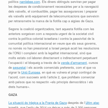
polítics
namlebee.com
. Els diners obtinguts serviran per pagar
les despeses de condicionament necessàries per a la navegació
dels vaixells, el combustible, pagar les assegurances i preparar
els vaixells amb equipament de telecomunicacions que serveixin
per retransmetre la marxa de la flotilla cap a aigües de Gaza.
Segons la coalició organitzadora, tant aquesta flotilla com les
anteriors sorgeixen com a resposta urgent de la societat civil
contra la política colonial israeliana i contra la passivitat de la
comunitat política internacional en veure que els seus governs,
no només no han pressionat a Israel perquè acati les resolucions
de l’ONU i compleixi amb la legalitat internacional, sinó que
molts estats col·laboren directament o indirectament perpetuant
l’ocupació i el bloqueig a través de la
venda d’armament
, cursos
de
seguretat
i els acords comercials preferents, com el que va
signar la
Unió Europea
, en què es vulnera el propi contingut de
l’acord, com succeeix amb l’article 2, que prohibeix comerciar
amb països que no respectin «els principis democràtics i els
drets humans».
GAZA
La situació és tràgica a la Franja de Gaza
després de l’
últim atac
israelià, que l’estiu de 2014 va deixar a més de 2.200 persones