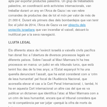
apte per exportar productes palestins. Un grup de treballadors
palestins, en coordinació amb activistes internacionals, van
treballar durant un any en l’Arca de Gaza i es van rebre
comandes de productes des de tot el món per valor de més de
21.000 €. Durant els primers dies dels bombardejos que van tenir
lloc el juliol de 2014, l’Arca de Gaza va ser
objectiu dels
projectils israelians
que van incendiar el vaixell, deixant-lo
inutilitzat per a la seva navegació.
LLUITA LEGAL
Els diferents atacs de l’exèrcit israelià a vaixells civils pacífics
han donat lloc a l’obertura de diversos processos legals en
diferents països. Sobre l’assalt al Mavi Marmara hi ha tres
processos en marxa: un judici en els tribunals turcs, que està
tenint lloc des de fa tres anys; a l’Estat espanyol hi ha una
querella denunciant l’assalt, que ha estat considerat com a ‘crim
de lesa humanitat’ pel fiscal de l’Audiència Nacional, que
aconsella elevar el cas a la Cort Penal Internacional; i, també, hi
ha en aquesta Cort internacional un altre cas del que es va
publicar un dictamen que identifica l’atac al Mavi Marmara com a
un crim de lesa humanitat, encara que el tribunal considera que
no té competència per ser jutjar «perquè la xifra de morts és