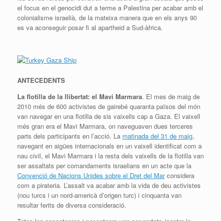
el focus en el genocidi dut a terme a Palestina per acabar amb el
colonialisme israelià, de la mateixa manera que en els anys 90
es va aconseguir posar fi al apartheid a Sud-àfrica.
ANTECEDENTS
La flotilla de la llibertat: el Mavi Marmara
. El mes de maig de
2010 més de 600 activistes de gairebé quaranta països del món
van navegar en una flotilla de sis vaixells cap a Gaza. El vaixell
més gran era el Mavi Marmara, on naveguaven dues terceres
parts dels participants en l’acció. La
matinada del 31 de maig
,
navegant en aigües internacionals en un vaixell identificat com a
nau civil, el Mavi Marmara i la resta dels vaixells de la flotilla van
ser assaltats per comandaments israelians en un acte que la
Convenció de Nacions Unides sobre el Dret del Mar
considera
com a pirateria. L’assalt va acabar amb la vida de deu activistes
(nou turcs i un nord-americà d’origen turc) i cinquanta van
resultar ferits de diversa consideració.